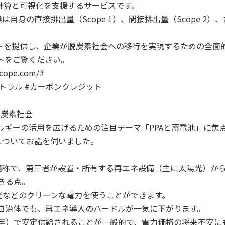
の計算と可視化を支援するサービスです。
身の直接排出量（Scope 1）、間接排出量（Scope 2）
ートを提供し、企業が脱炭素社会への移行を実現するための全面
トをご覧ください。
ope.com/#
ートラル #カーボンクレジット
脱炭素社会
ルギーの活用を広げるための注目テーマ「PPAと蓄電池」に焦
についてお話を伺いました。
eement」の略称で、第三者が設置・所有する再エネ設備（主に太陽
きる点。
光などのクリーンな電力を使うことができます。
自治体でも、再エネ導入のハードルが一気に下がります。
20年）で安定供給されることが一般的で、電力価格の将来不安