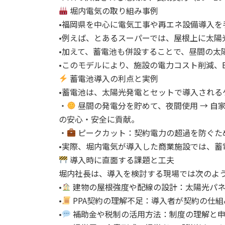
堀内電気の取り組み事例
•福岡県を中心に電気工事や再エネ設備導入を
•例えば、とあるスーパーでは、屋根上に太陽
•加えて、蓄電池も併設することで、昼間の
•このモデルにより、施設の電力コスト削減、
蓄電池導入の利点と実例
•蓄電池は、太陽光発電とセットで導入される
・
昼間の発電分を貯めて、夜間使用 → 自
の安心・安全に貢献。
・
ピークカット：契約電力の超過を防ぐた
•実際、堀内電気が導入した商業施設では、蓄
導入時に直面する課題と工夫
堀内社長は、導入を検討する現場では次のよ
•
建物の屋根強度や配線の設計：太陽光パネ
•
PPA契約の理解不足：導入者が契約の仕
•
補助金や税制の活用方法：制度の理解と申