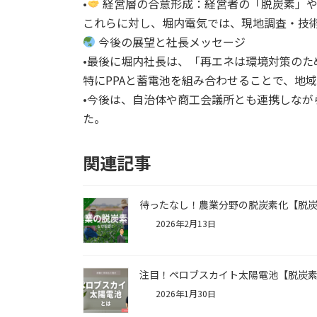
•
経営層の合意形成：経営者の「脱炭素」や
これらに対し、堀内電気では、現地調査・技
今後の展望と社長メッセージ
•最後に堀内社長は、「再エネは環境対策の
特にPPAと蓄電池を組み合わせることで、地
•今後は、自治体や商工会議所とも連携しなが
た。
関連記事
待ったなし！農業分野の脱炭素化【脱炭
2026年2月13日
注目！ペロブスカイト太陽電池【脱炭素
2026年1月30日