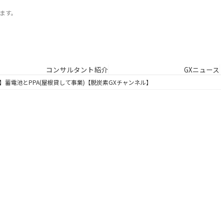
ます。
コンサルタント紹介
GXニュース
】蓄電池とPPA(屋根貸して事業)【脱炭素GXチャンネル】