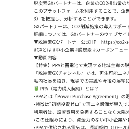
脱炭素GXパートナーは、企業のCO2排出量
このプラットフォームを利用することで、企業は自
3）を把握し、分析することができます。
GXパートナーは、CO2削減施策の導入サポ
詳細については、GXパートナーのウェブサイ
▼脱炭素GXパートナー公式HP https://co2-sc
#GXとは #中小企業 #脱炭素 #カーボンニュ
▼動画内容
【特集】PPAと蓄電池で実現する地域主導の
『脱炭素GXチャンネル』では、再生可能エネ
堀内社長を招き、現場での実践や今後の展望
PPA（電力購入契約）とは？
•PPAとは「Power Purchase Agr
•特徴は“初期投資ゼロ”で再エネ設備が導入で
利用者は、設置費用を負担することなく太陽
•この仕組みにより、資金力のない中小企業や
•PPAで供給される電気は、長期契約（10〜