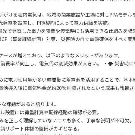
手がける堀内電気は、地域の商業施設や工場に対しPPAモデル
光発電を設置し、PPA契約によって電力供給を実施。
太陽光で発電した電力を夜間や停電時にも活用できる仕組みを構
BCP（事業継続計画）対策、災害時の自立電源確保をすべて実
ケースが増えており、以下のようなメリットがあります。
家消費率が向上し、電気代の削減効果が大きい。 ・🌩 災害時に
めに電力使用量が多い時間帯に蓄電池を活用することで、基本
電池導入後に電気料金が約20％削減されたという成果も報告さ
うな課題があると語ります。
ル設置には荷重計算や配線経路の確認が必要。
組みを正しく理解していないことも多く、丁寧な説明が不可欠。
請サポート体制の整備がカギとなる。