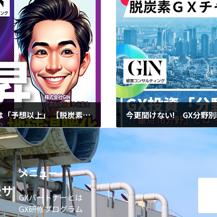
NASAが発表！2024年の海面上昇の観測値は「予想以上」 【脱炭素GXチャンネル】
2025年5月2日
メニュー
援サ
GXパートナーとは
GX研修プログラム