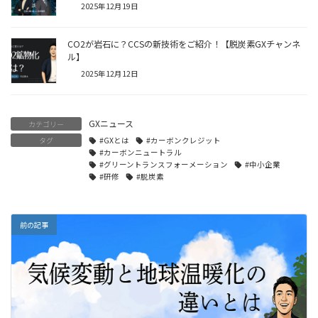
2025年12月19日
CO2が岩石に？CCSの新技術をご紹介！【脱炭素GXチャンネ
ル】
2025年12月12日
GXニュース
カテゴリー
タグ
#GXとは
#カーボンクレジット
#カーボンニュートラル
#グリーントランスフォーメーション
#中小企業
#研修
#脱炭素
前の記事