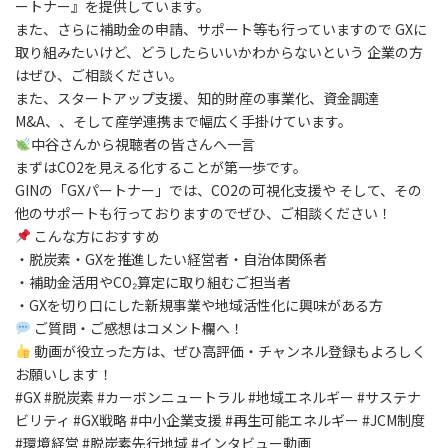
ートナー』を提供しています。
また、さらに補助金の申請、サポート等も行っていますので GXに
取り組みたいけど、どうしたらいいかわからないという 企業の方
はぜひ、ご相談ください。
また、スタートアップ支援、知的財産の事業化、資金調達
M&A、、そして産学連携まで幅広く手掛けています。
中谷さんから視聴者の皆さんへ一言
まずはCO2を見える化することが第一歩です。
GINの「GXパートナー」では、CO2の可視化支援や そして、その
他のサポートも行っておりますのでぜひ、ご相談ください！
こんな方におすすめ
・脱炭素・GXを推進したい経営者・自治体関係者
・補助金活用やCO₂算定に取り組むご担当者
・GXを切り口にした新規事業や地域活性化に興味がある方
ご質問・ご感想はコメント欄へ！
動画が役立った方は、ぜひ高評価・チャンネル登録もよろしく
お願いします！
#GX #脱炭素 #カーボンニュートラル #地域エネルギー #サステナ
ビリティ #GX戦略 #中小企業支援 #再生可能エネルギー #JCM制度
#環境経営 #脱炭素先行地域 #インタビュー動画