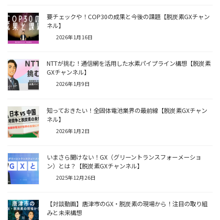
要チェックや！COP30の成果と今後の課題【脱炭素GXチャン
ネル】
2026年1月16日
NTTが挑む！通信網を活用した水素パイプライン構想【脱炭素
GXチャンネル】
2026年1月9日
知っておきたい！全固体電池業界の最前線【脱炭素GXチャン
ネル】
2026年1月2日
いまさら聞けない！GX（グリーントランスフォーメーショ
ン）とは？【脱炭素GXチャンネル】
2025年12月26日
【対談動画】唐津市のGX・脱炭素の現場から！注目の取り組
みと未来構想