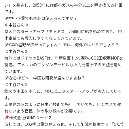
ン」を製造し、2050年には都市ガスの半分以上を置き換える計画
です。
中小企業でもMOFは使えるんですか？
≪中谷さん≫
京大発スタートアップ「アトミス」が商用供給を始めており、 中
小企業でも導入しやすくなってきています。
GXの裾野が広がってますね！ では、海外ではどうでしょう？
≪中谷さん≫
海外ではドイツのBASFは、年産数百トン規模のCO2回収用MOFを
製造。 アメリカのエクソンモービルも火力発電所での実証を進め
ています。
なるほど～！中国も研究が盛んですよね？
≪中谷さん≫
欧米や中国を中心に、40社以上のスタートアップが参入していま
す。
太陽光の時のように日本が技術で先行していても、ビジネスで遅
れないよう官民一体の取り組みが必要です。
株式会社GINのサービス
当社では、CO2排出量の見える化、そして削減を提案する 『GXパ