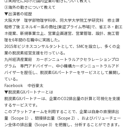
②実用化に向けた国内企業の動きについて教えて
③海外の動きについて教えて
▼出演者の経歴
大阪大学 理学部物理学科卒、同大学大学院工学研究科 修士課
程修了後 エネルギー系の商社(東証プライム市場)で、省エネ・創エ
ネ提案、新規事業立上、営業企画運営、営業管理、設計、施工管
理を6年間の在職中に実践した。
2015年ビジネスコンサルタントとして、SMCを設立し、多くの企
業の脱炭素経営支援を行っている。
九州経済産業局 カーボンニュートラルアクセラレーションプロ
グラム 専門アドバイザー、中小機構カーボンニュートラルアド
バイザーを歴任し、脱炭素GXパートナーをサービスとして展開し
ている。
Facebook 中谷豪太
▼脱炭素GXパートナーとは
脱炭素GXパートナーは、企業のCO2排出量の計算と可視化を支援
するサービスです。
このプラットフォームを利用することで、企業は自身の直接排出
量（Scope 1）、間接排出量（Scope 2）、およびバリューチェー
ン全体の排出量（Scope 3）を把握し、分析することができます。