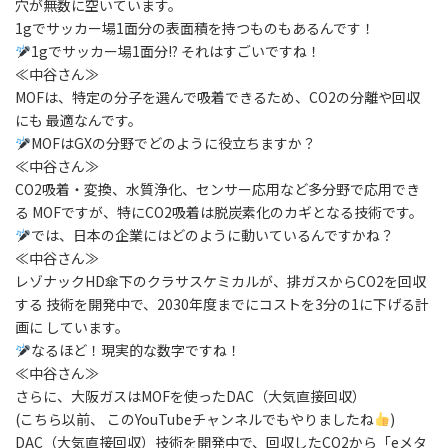
穴が無数に空いています。
1gでサッカー場1面分の表面積を持つものもあるんです！
1gでサッカー場1面分!? それはすごいですね！
≪中谷さん≫
MOFは、特定の分子を選んで吸着できるため、CO2の分離や回収
にも 最適なんです。
MOFはGXの分野でどのように役立ちますか？
≪中谷さん≫
CO2吸着・変換、水質浄化、センサー応用など多分野で応用でき
る MOFですが、特にCO2吸着は脱炭素化のカギとなる技術です。
では、日本の企業にはどのように動いているんですかね？
≪中谷さん≫
レゾナックHD傘下のクラサスケミカルが、排ガスからCO2を回収
する 技術を開発中で、2030年度までにコストを3分の1に下げる計
画に しています。
なるほど！現実的な数字ですね！
≪中谷さん≫
さらに、大阪ガスはMOFを使ったDAC（大気直接回収）
(こちら以前、 このYouTubeチャンネルでもやりましたね
)
DAC（大気直接回収）技術を開発中で、回収したCO2から「eメタ