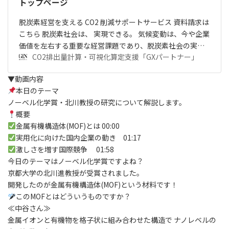
トップページ
脱炭素経営を支える CO2 削減サポートサービス 資料請求は
こちら 脱炭素社会は、 実現できる。 気候変動は、今や企業
価値を左右する重要な経営課題であり、脱炭素社会の実…
CO2排出量計算・可視化算定支援「GXパートナー」
▼動画内容
本日のテーマ
ノーベル化学賞・北川教授の研究について解説します。
概要
金属有機構造体(MOF)とは 00:00
実用化に向けた国内企業の動き 01:17
激しさを増す国際競争 01:58
今日のテーマはノーベル化学賞ですよね？
京都大学の北川進教授が受賞されました。
開発したのが金属有機構造体(MOF)という材料です！
このMOFとはどういうものですか？
≪中谷さん≫
金属イオンと有機物を格子状に組み合わせた構造で ナノレベルの