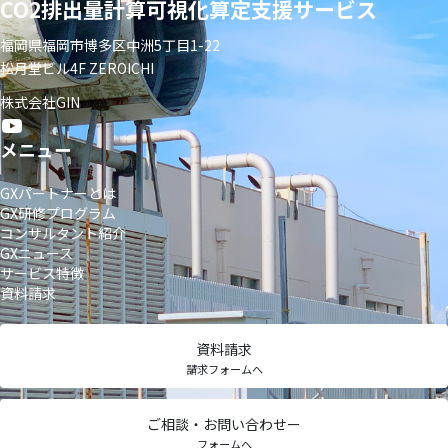
CO2排出量計算可視化算定支援サービス
福岡県福岡市博多区中洲5丁目1-22
松月堂ビル4F ZEROICHI
株式会社GIN
メニュー
GXパートナーとは
GX研修プログラム
コンサルタント紹介
GXニュース
サービス特徴
資料請求
資料請求
請求フォームへ
ご相談・お問い合わせー
フォームへ