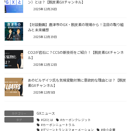
ン）とは？【脱炭素GXチャンネル】
2025年12月26日
【対談動画】唐津市のGX・脱炭素の現場から！注目の取り組
みと未来構想
2025年12月19日
CO2が岩石に？CCSの新技術をご紹介！【脱炭素GXチャンネ
ル】
2025年12月12日
あのビルゲイツ氏も気候変動対策に意欲的な理由とは？【脱炭
素GXチャンネル】
2025年12月5日
GXニュース
カテゴリー
タグ
#GXとは
#カーボンクレジット
#カーボンニュートラル
#グリーントランスフォーメーション
#中小企業