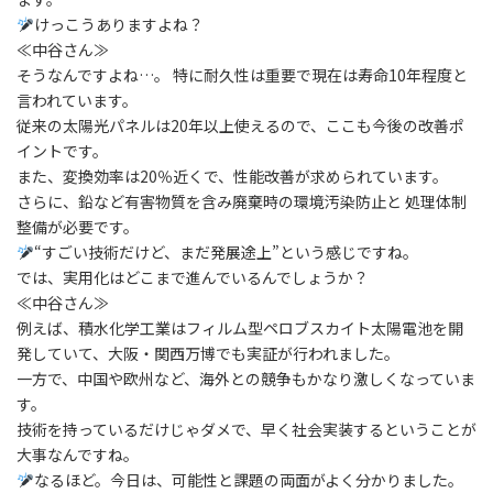
けっこうありますよね？
≪中谷さん≫
そうなんですよね…。 特に耐久性は重要で現在は寿命10年程度と
言われています。
従来の太陽光パネルは20年以上使えるので、ここも今後の改善ポ
イントです。
また、変換効率は20％近くで、性能改善が求められています。
さらに、鉛など有害物質を含み廃棄時の環境汚染防止と 処理体制
整備が必要です。
“すごい技術だけど、まだ発展途上”という感じですね。
では、実用化はどこまで進んでいるんでしょうか？
≪中谷さん≫
例えば、積水化学工業はフィルム型ペロブスカイト太陽電池を開
発していて、大阪・関西万博でも実証が行われました。
一方で、中国や欧州など、海外との競争もかなり激しくなっていま
す。
技術を持っているだけじゃダメで、早く社会実装するということが
大事なんですね。
なるほど。今日は、可能性と課題の両面がよく分かりました。