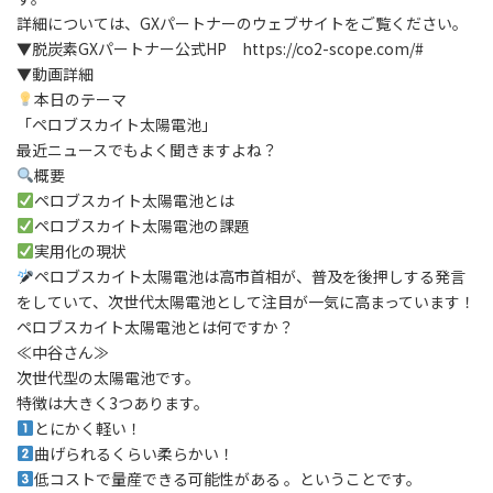
詳細については、GXパートナーのウェブサイトをご覧ください。
▼脱炭素GXパートナー公式HP https://co2-scope.com/#
▼動画詳細
本日のテーマ
「ペロブスカイト太陽電池」
最近ニュースでもよく聞きますよね？
概要
ペロブスカイト太陽電池とは
ペロブスカイト太陽電池の課題
実用化の現状
ペロブスカイト太陽電池は高市首相が、普及を後押しする発言
をしていて、次世代太陽電池として注目が一気に高まっています！
ペロブスカイト太陽電池とは何ですか？
≪中谷さん≫
次世代型の太陽電池です。
特徴は大きく3つあります。
とにかく軽い！
曲げられるくらい柔らかい！
低コストで量産できる可能性がある 。ということです。