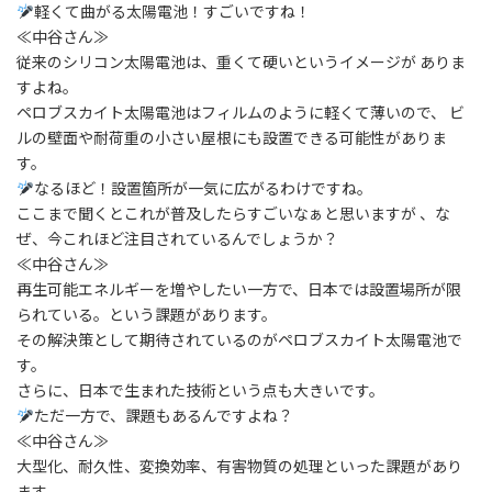
軽くて曲がる太陽電池！すごいですね！
≪中谷さん≫
従来のシリコン太陽電池は、重くて硬いというイメージが ありま
すよね。
ペロブスカイト太陽電池はフィルムのように軽くて薄いので、 ビ
ルの壁面や耐荷重の小さい屋根にも設置できる可能性がありま
す。
なるほど！設置箇所が一気に広がるわけですね。
ここまで聞くとこれが普及したらすごいなぁと思いますが 、な
ぜ、今これほど注目されているんでしょうか？
≪中谷さん≫
再生可能エネルギーを増やしたい一方で、日本では設置場所が限
られている。という課題があります。
その解決策として期待されているのがペロブスカイト太陽電池で
す。
さらに、日本で生まれた技術という点も大きいです。
ただ一方で、課題もあるんですよね？
≪中谷さん≫
大型化、耐久性、変換効率、有害物質の処理といった課題があり
ます。