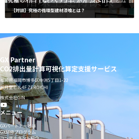
【対談】究極の循環型建材漆喰とは？
2026年2月6日
GX Partner
CO2排出量計算可視化算定支援サービス
福岡県福岡市博多区中洲5丁目1-22
松月堂ビル4F ZEROICHI
株式会社GIN
メニュー
GXパートナーとは
GX研修プログラム
コンサルタント紹介