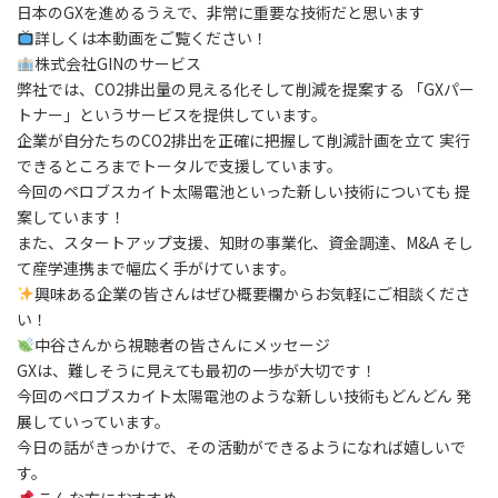
日本のGXを進めるうえで、非常に重要な技術だと思います
詳しくは本動画をご覧ください！
株式会社GINのサービス
弊社では、CO2排出量の見える化そして削減を提案する 「GXパー
トナー」というサービスを提供しています。
企業が自分たちのCO2排出を正確に把握して削減計画を立て 実行
できるところまでトータルで支援しています。
今回のペロブスカイト太陽電池といった新しい技術についても 提
案しています！
また、スタートアップ支援、知財の事業化、資金調達、M&A そし
て産学連携まで幅広く手がけています。
興味ある企業の皆さんはぜひ概要欄からお気軽にご相談くださ
い！
中谷さんから視聴者の皆さんにメッセージ
GXは、難しそうに見えても最初の一歩が大切です！
今回のペロブスカイト太陽電池のような新しい技術もどんどん 発
展していっています。
今日の話がきっかけで、その活動ができるようになれば嬉しいで
す。
こんな方におすすめ