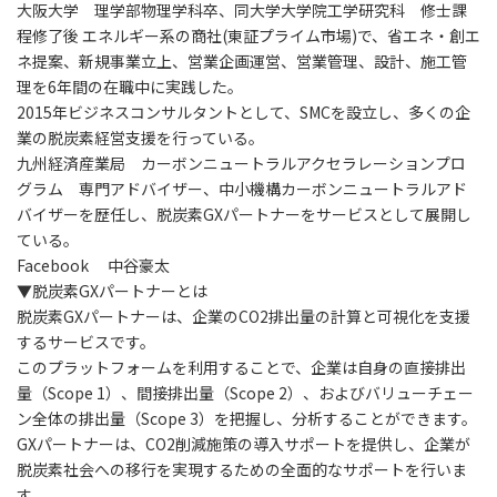
大阪大学 理学部物理学科卒、同大学大学院工学研究科 修士課
程修了後 エネルギー系の商社(東証プライム市場)で、省エネ・創エ
ネ提案、新規事業立上、営業企画運営、営業管理、設計、施工管
理を6年間の在職中に実践した。
2015年ビジネスコンサルタントとして、SMCを設立し、多くの企
業の脱炭素経営支援を行っている。
九州経済産業局 カーボンニュートラルアクセラレーションプロ
グラム 専門アドバイザー、中小機構カーボンニュートラルアド
バイザーを歴任し、脱炭素GXパートナーをサービスとして展開し
ている。
Facebook 中谷豪太
▼脱炭素GXパートナーとは
脱炭素GXパートナーは、企業のCO2排出量の計算と可視化を支援
するサービスです。
このプラットフォームを利用することで、企業は自身の直接排出
量（Scope 1）、間接排出量（Scope 2）、およびバリューチェー
ン全体の排出量（Scope 3）を把握し、分析することができます。
GXパートナーは、CO2削減施策の導入サポートを提供し、企業が
脱炭素社会への移行を実現するための全面的なサポートを行いま
す。