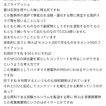
るフライアッシュ
要は石炭を燃やした後に残る灰ですね
とか製鉄所の高炉で鉄鉱石を溶融・還元する際に発生する高炉ス
ラグ等を用いることになって
もともと焼いたものなので副産物としてそれを混和するので もと
もともう焼いちゃって出たものなのでCO2は使いません
出ませんということになっています
具体的に言うと 例えば セメント100で作るものをセメント50のフ
ライアッシュ
石炭灰ですね を50とかにすれば
その分CO2の排出量を減らしたコンクリートを作ることができる
というような考え方です
この発展形としてバイオマス発電所のPKSがいわゆるヤシガラとか
ですね
灰ですね を利用するというものも技術開発はされています
それとCO2と反応してコンクリートを硬化させる素材っていうのが
あって
主な原料である炭酸カルシウムを製造する際に 例えば 産業廃棄物
とか産業廃棄物というのはボイラーとかですね