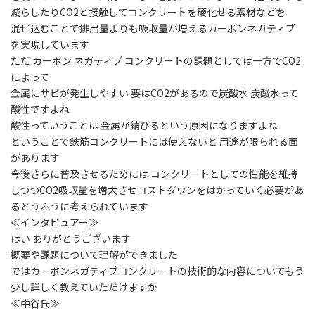
減らしたりCO2と接触してコンクリートを硬化せる素材などを
混ぜ込むことで排出量よりも吸収量が増えるカーボンネガティブ
を実現しています
ただ カーボン ネガティブ コンクリートの課題としては一方でCO2
によって
金属にサビが発生しやすい 要はCO2があるので炭酸水 炭酸水って
酸性ですよね
酸性っていうことは 金属が錆びるという原因になりますよね
ということで鉄筋コンクリートには使えないと 用途が限られる面
があります
今後さらに普及させるためには コンクリートとしての性能を維持
しつつCO2吸収量を増大させコストダウンをはかっていく必要があ
るとうふうに考えられています
≪インタビュアー≫
はい ありがとうございます
概要や課題について理解ができました
ではカーボンネガティブコンクリートの技術的な内容についてもう
少し詳しく教えていただけますか
≪中谷氏≫