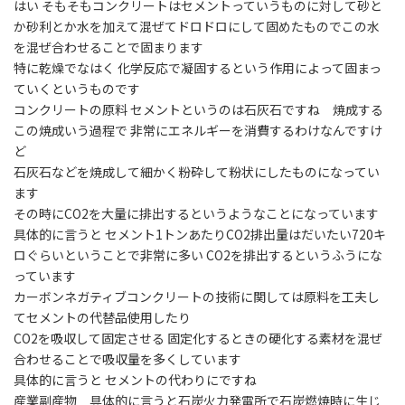
はい そもそもコンクリートはセメントっていうものに対して砂と
か砂利とか水を加えて混ぜてドロドロにして固めたものでこの水
を混ぜ合わせることで固まります
特に乾燥でなはく 化学反応で凝固するという作用によって固まっ
ていくというものです
コンクリートの原料 セメントというのは石灰石ですね 焼成する
この焼成いう過程で 非常にエネルギーを消費するわけなんですけ
ど
石灰石などを焼成して細かく粉砕して粉状にしたものになってい
ます
その時にCO2を大量に排出するというようなことになっています
具体的に言うと セメント1トンあたりCO2排出量はだいたい720キ
ロぐらいということで非常に多い CO2を排出するというふうにな
っています
カーボンネガティブコンクリートの技術に関しては原料を工夫し
てセメントの代替品使用したり
CO2を吸収して固定させる 固定化するときの硬化する素材を混ぜ
合わせることで吸収量を多くしています
具体的に言うと セメントの代わりにですね
産業副産物 具体的に言うと石炭火力発電所で石炭燃焼時に生じ