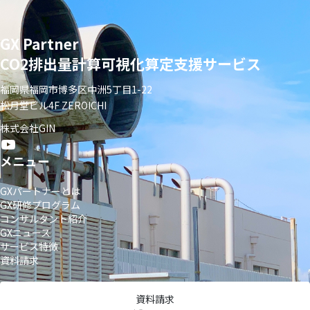
GX Partner
CO2排出量計算可視化算定支援サービス
福岡県福岡市博多区中洲5丁目1-22
松月堂ビル4F ZEROICHI
株式会社GIN
メニュー
GXパートナーとは
GX研修プログラム
コンサルタント紹介
GXニュース
サービス特徴
資料請求
資料請求