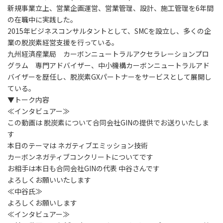
新規事業立上、営業企画運営、営業管理、設計、施工管理を6年間
の在職中に実践した。
2015年ビジネスコンサルタントとして、SMCを設立し、多くの企
業の脱炭素経営支援を行っている。
九州経済産業局 カーボンニュートラルアクセラレーションプロ
グラム 専門アドバイザー、中小機構カーボンニュートラルアド
バイザーを歴任し、脱炭素GXパートナーをサービスとして展開し
ている。
▼トーク内容
≪インタビュアー≫
この動画は 脱炭素について合同会社GINの提供でお送りいたしま
す
本日のテーマは ネガティブエミッション技術
カーボンネガティブコンクリートについてです
お相手は本日も合同会社GINの代表 中谷さんです
よろしくお願いいたします
≪中谷氏≫
よろしくお願いします
≪インタビュアー≫