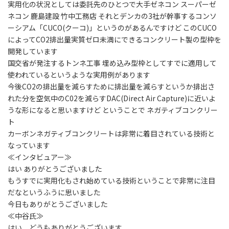
実用化の状況としては委託先のひとつで大手ゼネコン スーパーゼ
ネコン 鹿島建設 竹中工務店 それとデンカの3社が幹事するコンソ
ーシアム「CUCO(クーコ)」というのがあるんですけど このCUCO
によってCO2排出量実質ゼロ未満にできるコンクリート製の型枠を
開発しています
国交省が発注するトンネ工事 埋め込み型枠としてすでに適用して
使われているというような実用例があります
今後CO2の排出量を減らすために排出量を減らすというか排出さ
れた分を空気中のC02を減らすDAC(Direct Air Capture)に近いよ
うな形になると思いますけど ということで ネガティブコンクリー
ト
カーボンネガティブコンクリートは非常に着目されている技術と
なっています
≪インタビュアー≫
はい ありがとうございました
もうすでに実用化もされ始めている技術ということで非常に注目
だなというふうに思いました
今日もありがとうございました
≪中谷氏≫
はい どうもありがとうございます