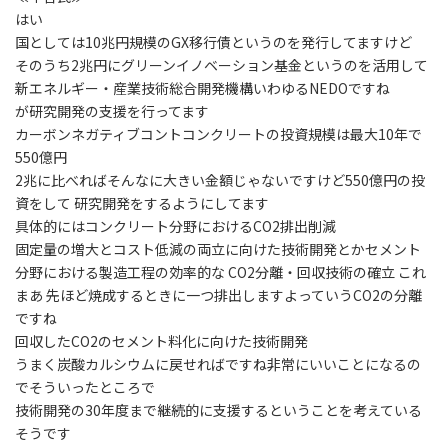
はい
国としては10兆円規模のGX移行債というのを発行してますけど
そのうち2兆円にグリーンイノベーション基金というのを活用して
新エネルギー・産業技術総合開発機構いわゆるNEDOですね
が研究開発の支援を行ってます
カーボンネガティブコントコンクリートの投資規模は最大10年で
550億円
2兆に比べればそんなに大きい金額じゃないですけど550億円の投
資をして 研究開発をするようにしてます
具体的にはコンクリート分野におけるCO2排出削減
固定量の増大とコスト低減の両立に向けた技術開発とかセメント
分野における製造工程の効率的な CO2分離・回収技術の確立 これ
まあ 先ほど焼成するときに一つ排出しますよっていうCO2の分離
ですね
回収したCO2のセメント料化に向けた技術開発
うまく炭酸カルシウムに戻せればですね非常にいいことになるの
でそういったところで
技術開発の30年度まで継続的に支援するということを考えている
そうです