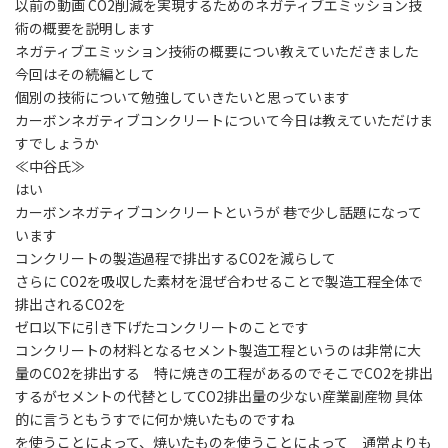
以前の動画 CO2削減を実現するためのネガティブエミッション技
術の概要を説明します
ネガティブエミッション技術の概要につい教えていただきました
今回はその続編として
個別の技術について勉強していきたいと思っています
カーボンネガティブコンクリートについて今日は教えていただけま
すでしょうか
≪中谷氏≫
はい
カーボンネガティブコンクリートというが 巷で少し話題になって
います
コンクリートの製造過程で排出するCO2を減らして
さらに CO2を吸収した素材を混ぜ合わせることで製造工程全体で
排出されるCO2を
ゼロ以下に引き下げたコンクリートのことです
コンクリートの材料となるセメント製造工程というのは非常に大
量のCO2を排出する 特に焼きの工程があるのでそこでCO2を排出
するがセメントの代替としてCO2排出量の少ない産業副産物 具体
的に言うともうすでに何か焼いたものですね
を使うことによって、焼いたものを使うことによって 通常よりも