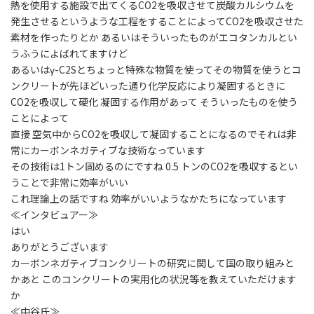
熱を使用する施設で出てくるCO2を吸収させて炭酸カルシウムを
発生させるというような工程をすることによってCO2を吸収させた
素材を作ったりとか あるいはそういったものがエコタンカルとい
うふうによばれてますけど
あるいはγ-C2Sとちょっと特殊な物質を使ってその物質を使うとコ
ンクリートが先ほどいった通り化学反応により凝固するときに
CO2を吸収して硬化 凝固する作用があって そういったものを使う
ことによって
直接 空気中からCO2を吸収して凝固することになるのでそれは非
常にカーボンネガティブな技術なっています
その技術は1トン固めるのにですね 0.5 トンのCO2を吸収するとい
うことで非常に効率がいい
これ理論上の話ですね 効率がいいようなかたちになっています
≪インタビュアー≫
はい
ありがとうございます
カーボンネガティブコンクリートの研究に関して国の取り組みと
かあと このコンクリートの実用化の状況等を教えていただけます
か
≪中谷氏≫