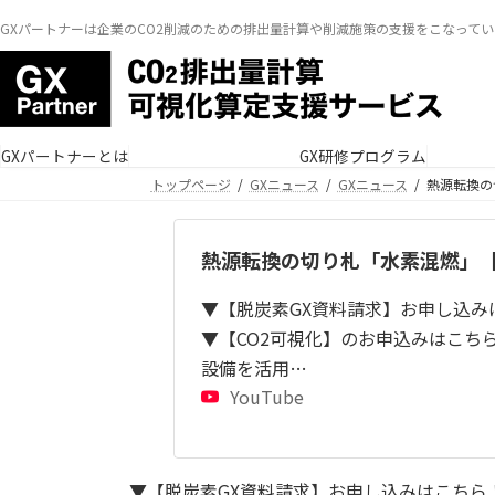
GXパートナーは企業のCO2削減のための排出量計算や削減施策の支援をこなってい
GXパートナーとは
GX研修プログラム
トップページ
GXニュース
GXニュース
熱源転換の
熱源転換の切り札「水素混燃」【脱炭
▼【脱炭素GX資料請求】お申し込みはこちら！h
▼【CO2可視化】のお申込みはこちら！http
設備を活用…
YouTube
▼【脱炭素GX資料請求】お申し込みはこちら！ https: