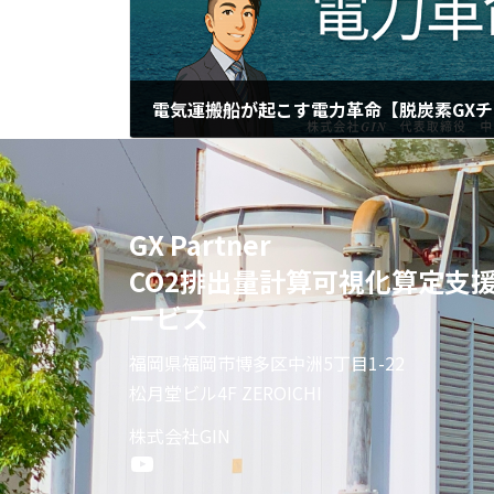
電気運搬船が起こす電力革命【脱炭素GX
2026年5月1日
GX Partner
CO2排出量計算可視化算定支
ービス
福岡県福岡市博多区中洲5丁目1-22
松月堂ビル4F ZEROICHI
株式会社GIN