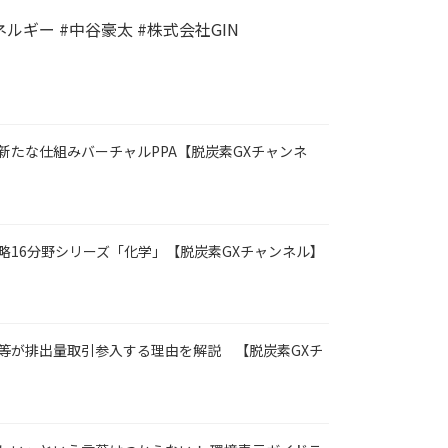
ネルギー #中谷豪太 #株式会社GIN
新たな仕組みバーチャルPPA【脱炭素GXチャンネ
略16分野シリーズ「化学」【脱炭素GXチャンネル】
等が排出量取引参入する理由を解説 【脱炭素GXチ