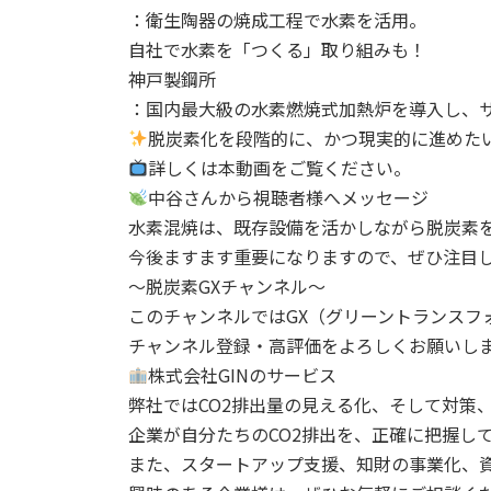
：衛生陶器の焼成工程で水素を活用。
自社で水素を「つくる」取り組みも！
神戸製鋼所
：国内最大級の水素燃焼式加熱炉を導入し、
脱炭素化を段階的に、かつ現実的に進めた
詳しくは本動画をご覧ください。
中谷さんから視聴者様へメッセージ
水素混焼は、既存設備を活かしながら脱炭素を
今後ますます重要になりますので、ぜひ注目
～脱炭素GXチャンネル～
このチャンネルではGX（グリーントランスフ
チャンネル登録・高評価をよろしくお願いし
株式会社GINのサービス
弊社ではCO2排出量の見える化、そして対策
企業が自分たちのCO2排出を、正確に把握し
また、スタートアップ支援、知財の事業化、資