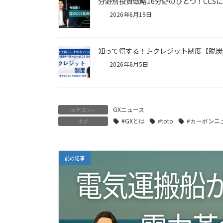
分野別投資戦略16分野のひとつ！CCS
2026年6月19日
知って得する！J-クレジット制度【脱炭
2026年6月5日
GXニュース
カテゴリー
#GXとは
#toto
#カーボンニ
タグ
前の記事