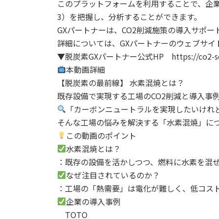
このプラットフォームを利用することで、企業は自
3）を把握し、分析することができます。
GXパートナーは、CO2削減施策の導入サポ
詳細については、GXパートナーのウェブサイ
▼脱炭素GXパートナー公式HP https://co2-sc
本動画詳細
【脱炭素の最前線】 水素混焼とは？
既存設備で実現する工場のCO2削減と導入事例
「カーボンニュートラルを実現したいけれ
そんな工場の悩みを解決する「水素混焼」につ
この動画のポイント
水素混焼とは？
：既存の設備を活かしつつ、燃料に水素を混ぜ
なぜ注目されているのか？
：工場の「熱需要」は電化が難しく、低コス
企業の導入事例
TOTO