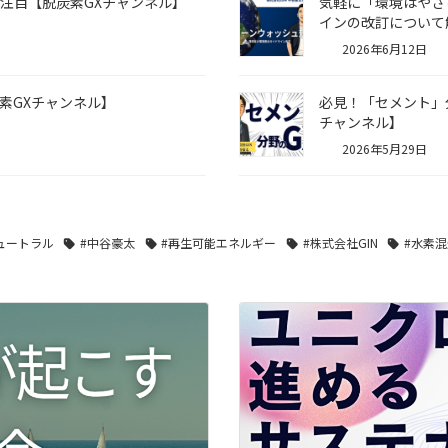
に注目【脱炭素GXチャンネル】
気軽に「環境はやさ
インの改訂について
2026年6月12日
素GXチャンネル】
必見！「セメント」
チャンネル】
2026年5月29日
ュートラル
#中谷豪太
#再生可能エネルギー
#株式会社GIN
#水素