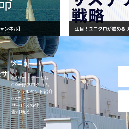
チャンネル】
注目！ユニクロが進めるサ
2026年5月15日
メニュー
援サ
GXパートナーとは
GX研修プログラム
コンサルタント紹介
GXニュース
サービス特徴
資料請求