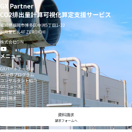
GX Partner
CO2排出量計算可視化算定支援サービス
福岡県福岡市博多区中洲5丁目1-22
松月堂ビル4F ZEROICHI
株式会社GIN
メニュー
GXパートナーとは
GX研修プログラム
コンサルタント紹介
GXニュース
サービス特徴
資料請求
資料請求
請求フォームへ