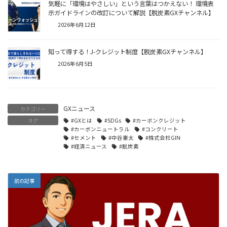
気軽に「環境はやさしい」という言葉はつかえない！ 環境表
示ガイドラインの改訂について解説【脱炭素GXチャンネル】
2026年6月12日
知って得する！J-クレジット制度【脱炭素GXチャンネル】
2026年6月5日
GXニュース
カテゴリー
タグ
#GXとは
#SDGs
#カーボンクレジット
#カーボンニュートラル
#コンクリート
#セメント
#中谷豪太
#株式会社GIN
#経済ニュース
#脱炭素
前の記事