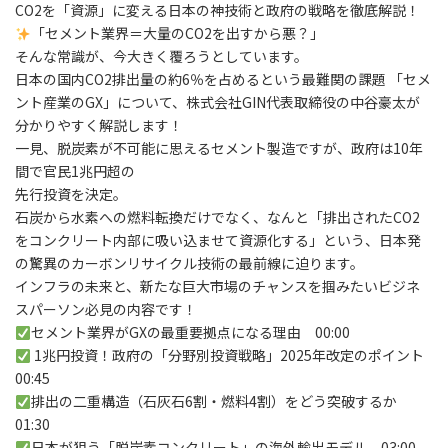
CO2を「資源」に変える日本の神技術と政府の戦略を徹底解説！
「セメント業界＝大量のCO2を出すから悪？」
そんな常識が、今大きく覆ろうとしています。
日本の国内CO2排出量の約6％を占めるという最難関の課題 「セメ
ント産業のGX」について、株式会社GIN代表取締役の中谷豪太が
分かりやすく解説します！
一見、脱炭素が不可能に思えるセメント製造ですが、政府は10年
間で官民1兆円超の
先行投資を決定。
石炭から水素への燃料転換だけでなく、なんと「排出されたCO2
をコンクリート内部に吸い込ませて資源化する」という、日本発
の驚異のカーボンリサイクル技術の最前線に迫ります。
インフラの未来と、新たな巨大市場のチャンスを掴みたいビジネ
スパーソン必見の内容です！
セメント業界がGXの最重要拠点になる理由 00:00
1兆円投資！政府の「分野別投資戦略」2025年改定のポイント
00:45
排出の二重構造（石灰石6割・燃料4割）をどう突破するか
01:30
日本が狙う「脱炭素コンクリート」の海外輸出モデル 03:00