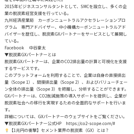
2015年ビジネスコンサルタントとして、SMCを設立し、多くの企
業の脱炭素経営支援を行っている。
九州経済産業局 カーボンニュートラルアクセラレーションプロ
グラム 専門アドバイザー、中小機構カーボンニュートラルアド
バイザーを歴任し、脱炭素GXパートナーをサービスとして展開し
ている。
Facebook 中谷豪太
▼脱炭素GXパートナーとは
脱炭素GXパートナーは、企業のCO2排出量の計算と可視化を支援
するサービスです。
このプラットフォームを利用することで、企業は自身の直接排出
量（Scope 1）、間接排出量（Scope 2）、およびバリューチェー
ン全体の排出量（Scope 3）を把握し、分析することができます。
GXパートナーは、CO2削減施策の導入サポートを提供し、企業が
脱炭素社会への移行を実現するための全面的なサポートを行いま
す。
詳細については、GXパートナーのウェブサイトをご覧ください。
▼脱炭素GXパートナー公式HP https://co2-scope.com/#
【1兆円の衝撃】セメント業界の脱炭素（GX）とは？