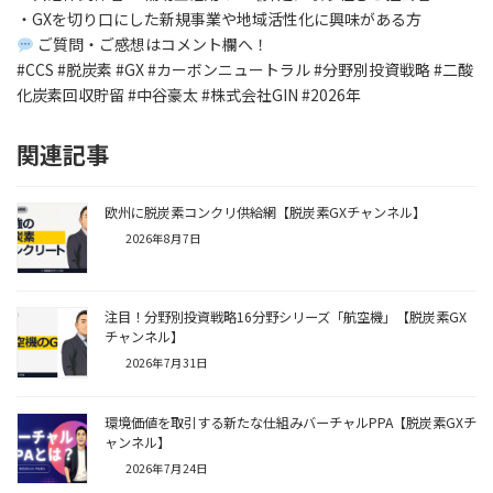
・GXを切り口にした新規事業や地域活性化に興味がある方
ご質問・ご感想はコメント欄へ！
#CCS #脱炭素 #GX #カーボンニュートラル #分野別投資戦略 #二酸
化炭素回収貯留 #中谷豪太 #株式会社GIN #2026年
関連記事
欧州に脱炭素コンクリ供給網【脱炭素GXチャンネル】
2026年8月7日
注目！分野別投資戦略16分野シリーズ「航空機」【脱炭素GX
チャンネル】
2026年7月31日
環境価値を取引する新たな仕組みバーチャルPPA【脱炭素GXチ
ャンネル】
2026年7月24日