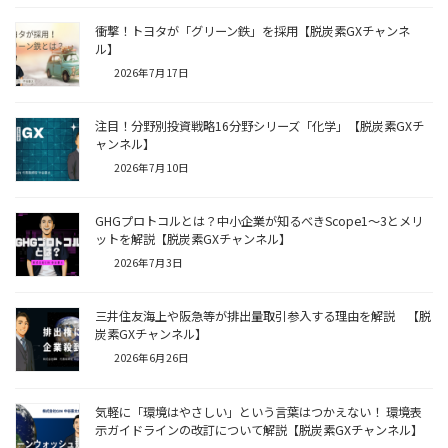
衝撃！トヨタが「グリーン鉄」を採用【脱炭素GXチャンネ
ル】
2026年7月17日
注目！分野別投資戦略16分野シリーズ「化学」【脱炭素GXチ
ャンネル】
2026年7月10日
GHGプロトコルとは？中小企業が知るべきScope1〜3とメリ
ットを解説【脱炭素GXチャンネル】
2026年7月3日
三井住友海上や阪急等が排出量取引参入する理由を解説 【脱
炭素GXチャンネル】
2026年6月26日
気軽に「環境はやさしい」という言葉はつかえない！ 環境表
示ガイドラインの改訂について解説【脱炭素GXチャンネル】