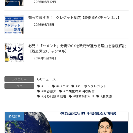
2026年6月12日
知って得する！J-クレジット制度【脱炭素GXチャンネル】
2026年6月5日
必見！「セメント」分野のGXを政府が進める理由を徹底解説
【脱炭素GXチャンネル】
2026年5月29日
GXニュース
カテゴリー
タグ
#CCS
#GXとは
#カーボンクレジット
#中谷豪太
#二酸化炭素回収貯留
#分野別投資戦略
#株式会社GIN
#脱炭素
前の記事