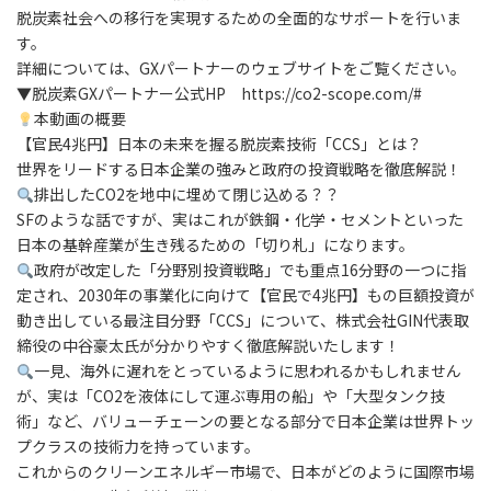
脱炭素社会への移行を実現するための全面的なサポートを行いま
す。
詳細については、GXパートナーのウェブサイトをご覧ください。
▼脱炭素GXパートナー公式HP https://co2-scope.com/#
本動画の概要
【官民4兆円】日本の未来を握る脱炭素技術「CCS」とは？
世界をリードする日本企業の強みと政府の投資戦略を徹底解説！
排出したCO2を地中に埋めて閉じ込める？？
SFのような話ですが、実はこれが鉄鋼・化学・セメントといった
日本の基幹産業が生き残るための「切り札」になります。
政府が改定した「分野別投資戦略」でも重点16分野の一つに指
定され、2030年の事業化に向けて【官民で4兆円】もの巨額投資が
動き出している最注目分野「CCS」について、株式会社GIN代表取
締役の中谷豪太氏が分かりやすく徹底解説いたします！
一見、海外に遅れをとっているように思われるかもしれません
が、実は「CO2を液体にして運ぶ専用の船」や「大型タンク技
術」など、バリューチェーンの要となる部分で日本企業は世界トッ
プクラスの技術力を持っています。
これからのクリーンエネルギー市場で、日本がどのように国際市場