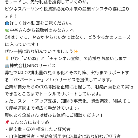
をリードし、先行利益を獲得していくのか。
ビジネスパーソンや投資家必見の未来の産業インフラの姿に迫り
ます！
詳しくは本動画をご覧ください。
中谷さんから視聴者のみなさまへ
GXはすでに、やるかやらないかではなく、どうやるかのフェーズ
に 入っています！
ぜひ一緒に取り組んでいきましょう
ぜひ「いいね」と「チャンネル登録」で応援をお願いします！
株式会社GINのサービス
弊社ではCO2排出量の見える化とその対策、実行までサポートす
る 「GXパートナー」というサービスを提供しています。
企業が自分たちのCO2排出を正確に把握して、削減計画を立て実行
できるところまでトータルでサポートしています。
また、スタートアップ支援、知財の事業化、資金調達、M&A そし
て産学連携まで幅広く手がけています。
興味ある企業さんはぜひお気軽にご相談ください！
こんな方におすすめ
・脱炭素・GXを推進したい経営者
・自治体関係者 ・補助金活用やCO₂算定に取り組むご担当者