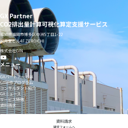
GX Partner
CO2排出量計算可視化算定支援サービス
福岡県福岡市博多区中洲5丁目1-22
松月堂ビル4F ZEROICHI
株式会社GIN
メニュー
GXパートナーとは
GX研修プログラム
コンサルタント紹介
GXニュース
サービス特徴
資料請求
資料請求
請求フォームへ