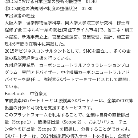
②CCSにおける日本企業の技術的優位性 01:40
③CCS関連の法規制や制度の整備状況 02:30
▼出演者の経歴
大阪大学 理学部物理学科卒、同大学大学院工学研究科 修士課
程修了後 エネルギー系の商社(東証プライム市場)で、省エネ・創エ
ネ提案、新規事業立上、営業企画運営、営業管理、設計、施工管
理を6年間の在職中に実践した。
2015年ビジネスコンサルタントとして、SMCを設立し、多くの企
業の脱炭素経営支援を行っている。
九州経済産業局 カーボンニュートラルアクセラレーションプロ
グラム 専門アドバイザー、中小機構カーボンニュートラルアド
バイザーを歴任し、脱炭素GXパートナーをサービスとして展開し
ている。
Facebook 中谷豪太
▼脱炭素GXパートナーとは 脱炭素GXパートナーは、企業のCO2排
出量の計算と可視化を支援するサービスです。
このプラットフォームを利用することで、企業は自身の直接排出
量（Scope 1）、間接排出量（Scope 2）、およびバリューチェー
ン全体の排出量（Scope 3）を把握し、分析することができます。
GXパートナーは、CO2削減施策の導入サポートを提供し、企業が